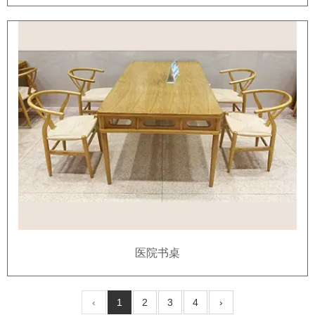
医院书桌
‹
1
2
3
4
›