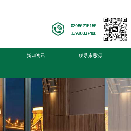
02086215159
13926037408
新闻资讯
联系康思源
走进康思源
医用家具
案例中心
新闻中心
联系康思源