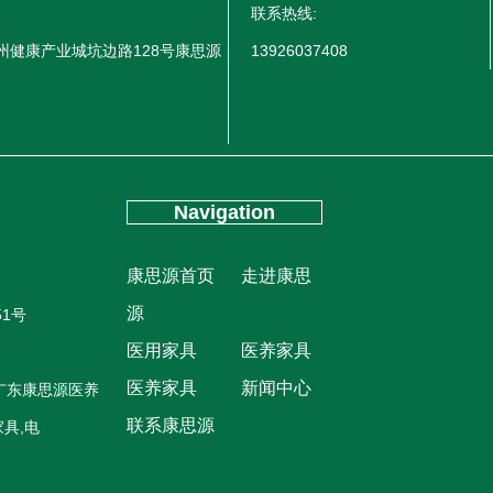
联系热线:
州健康产业城坑边路128号康思源
13926037408
Navigation
康思源首页
走进康思
源
51号
医用家具
医养家具
医养家具
新闻中心
广东康思源医养
联系康思源
具,电